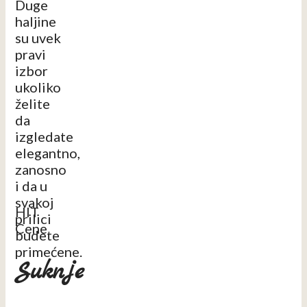
Duge
haljine
su uvek
pravi
izbor
ukoliko
želite
da
izgledate
elegantno,
zanosno
i da u
svakoj
HIT
prilici
Cene
budete
primećene.
Suknje