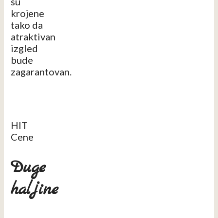
su
krojene
tako da
atraktivan
izgled
bude
zagarantovan.
HIT
Cene
Duge
haljine