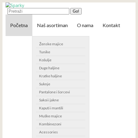
Go!
Početna
Naš asortiman
O nama
Kontakt
Ženske majice
Tunike
Košulje
Duge haljine
Kratke haljine
Suknje
Pantalone i šorcevi
Sakoi i jakne
Kaputi i mantili
Muške majice
Kombinezoni
Acessories