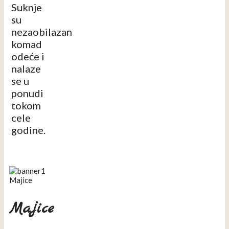
Suknje
su
nezaobilazan
komad
odeće i
nalaze
se u
ponudi
tokom
cele
godine.
Majice
Majice