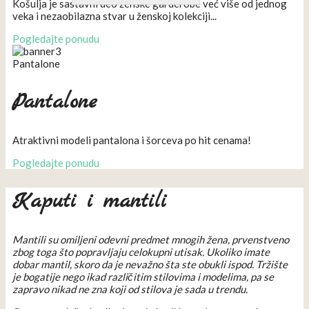
Košulja je sastavni deo ženske garderobe već više od jednog
veka i nezaobilazna stvar u ženskoj kolekciji...
Pogledajte ponudu
Pantalone
Pantalone
Atraktivni modeli pantalona i šorceva po hit cenama!
Pogledajte ponudu
Kaputi i mantili
Mantili su omiljeni odevni predmet mnogih žena, prvenstveno
zbog toga što popravljaju celokupni utisak. Ukoliko imate
dobar mantil, skoro da je nevažno šta ste obukli ispod. Tržište
je bogatije nego ikad različitim stilovima i modelima, pa se
zapravo nikad ne zna koji od stilova je sada u trendu.