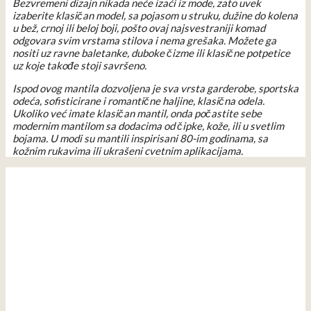
Bezvremeni dizajn nikada neće izaći iz mode, zato uvek
izaberite klasičan model, sa pojasom u struku, dužine do kolena
u bež, crnoj ili beloj boji, pošto ovaj najsvestraniji komad
odgovara svim vrstama stilova i nema grešaka. Možete ga
nositi uz ravne baletanke, duboke čizme ili klasične potpetice
uz koje takođe stoji savršeno.
Ispod ovog mantila dozvoljena je sva vrsta garderobe, sportska
odeća, sofisticirane i romantične haljine, klasična odela.
Ukoliko već imate klasičan mantil, onda počastite sebe
modernim mantilom sa dodacima od čipke, kože, ili u svetlim
bojama. U modi su mantili inspirisani 80-im godinama, sa
kožnim rukavima ili ukrašeni cvetnim aplikacijama.