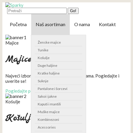
Go!
Početna
Naš asortiman
O nama
Kontakt
Majice
Ženske majice
Tunike
Majice
Košulje
Duge haljine
Kratke haljine
Najveći izbor majici po najpovoljnijim cenama. Pogledajte i
uverite se!
Suknje
Pantalone i šorcevi
Pogledajte ponudu
Sakoi i jakne
Košulje
Kaputi i mantili
Muške majice
Košulje
Kombinezoni
Acessories