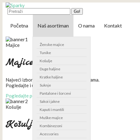
Go!
Početna
Naš asortiman
O nama
Kontakt
Majice
Ženske majice
Tunike
Majice
Košulje
Duge haljine
Kratke haljine
Najveći izbor majici po najpovoljnijim cenama.
Pogledajte i uverite se!
Suknje
Pantalone i šorcevi
Pogledajte ponudu
Sakoi i jakne
Košulje
Kaputi i mantili
Muške majice
Košulje
Kombinezoni
Acessories