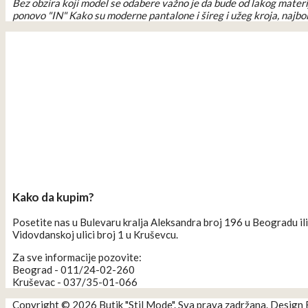
Bez obzira koji model se odabere važno je da bude od lakog materij
ponovo "IN" Kako su moderne pantalone i šireg i užeg kroja, najbol
Kako da kupim?
Posetite nas u Bulevaru kralja Aleksandra broj 196 u Beogradu ili
Vidovdanskoj ulici broj 1 u Kruševcu.
Za sve informacije pozovite:
Beograd - 011/24-02-260
Kruševac - 037/35-01-066
Copyright © 2026 Butik "Stil Mode". Sva prava zadržana. Design