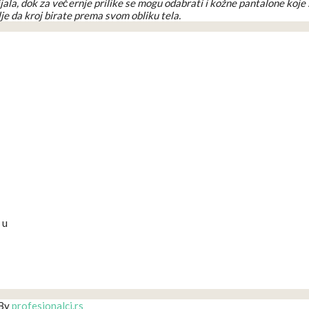
ala, dok za večernje prilike se mogu odabrati i kožne pantalone koje 
je da kroj birate prema svom obliku tela.
 u
 By
profesionalci.rs