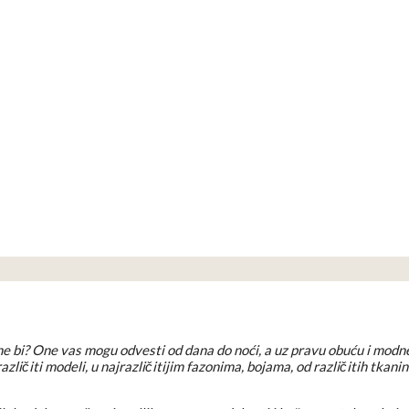
 ne bi? One vas mogu odvesti od dana do noći, a uz pravu obuću i mod
ličiti modeli, u najrazličitijim fazonima, bojama, od različitih tkanin