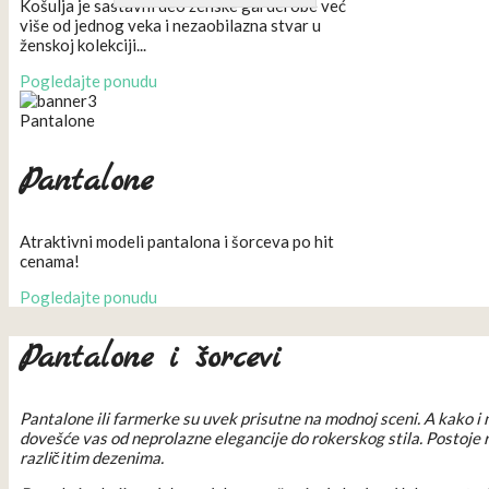
Košulja je sastavni deo ženske garderobe već
više od jednog veka i nezaobilazna stvar u
ženskoj kolekciji...
Pogledajte ponudu
Pantalone
Pantalone
Atraktivni modeli pantalona i šorceva po hit
cenama!
Pogledajte ponudu
Pantalone i šorcevi
Pantalone ili farmerke su uvek prisutne na modnoj sceni. A kako i
dovešće vas od neprolazne elegancije do rokerskog stila. Postoje raz
različitim dezenima.